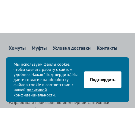
Хомуты
Муфты
Условия доставки
Контакты
8 800 700-83-36
Мы используем файлы cookie,
Звоните бесплатно с 08:00 до 17:00 по Москве
чтобы сделать работу с сайтом
политика конфиденциальности
удобнее. Нажав "Подтвердить", Вы
даете согласие на обработку
Подтвердить
файлов cookie в соответствии с
© Группа компаний «
Сансфера
», 2009-2026
нашей
политикой
конфиденциальности
.
Разработка и производство инженерной сантехники:
зажимные муфты, ремонтные хомуты, гидравлические
хомуты, свертные хомуты, врезные хомуты.
Размещенная на сайте информация носит справочный характер.