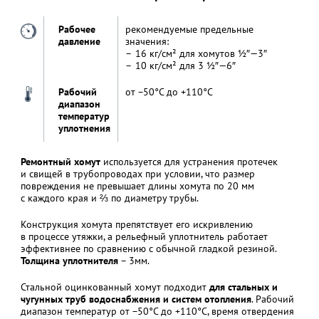
Рабочее
рекомендуемые предельные
давление
значения:
16 кг/см² для хомутов ½″—3″
10 кг/см² для 3 ½″—6″
Рабочий
от −50°С до +110°С
диапазон
температур
уплотнения
Ремонтный хомут
используется для устранения протечек
и свищей в трубопроводах при условии, что размер
повреждения не превышает длины хомута по 20 мм
с каждого края и ⅔ по диаметру трубы.
Конструкция хомута препятствует его искривлению
в процессе утяжки, а рельефный уплотнитель работает
эффективнее по сравнению с обычной гладкой резиной.
Толщина уплотнителя
– 3мм.
Стальной оцинкованный хомут подходит
для стальных и
чугунных труб водоснабжения и систем отопления
. Рабочий
диапазон температур от −50°С до +110°С, время отвердения